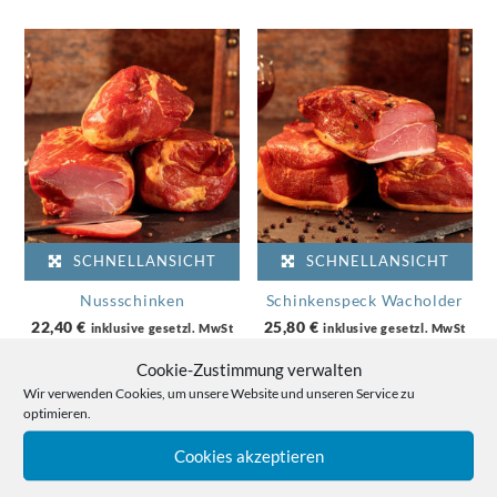
SCHNELLANSICHT
SCHNELLANSICHT
Nussschinken
Schinkenspeck Wacholder
22,40
€
25,80
€
inklusive gesetzl. MwSt
inklusive gesetzl. MwSt
Enthält 7% gesetzl. MwSt.
Enthält 7% gesetzl. MwSt.
Cookie-Zustimmung verwalten
(1 kg) (
22,40
€
/ 1 kg)
(1,2 kg) (
21,50
€
/ 1 kg)
zzgl.
Versand
zzgl.
Versand
Wir verwenden Cookies, um unsere Website und unseren Service zu
optimieren.
Lieferzeit: ca. 5 Werktage
Lieferzeit: ca. 5 Werktage
Cookies akzeptieren