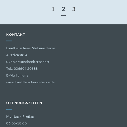
1
2
3
KONTAKT
Landfleischerei Stefanie Herre
Akazienstr. 4
07589 Münchenbernsdorf
Tel.:
036604 20388
E-Mail an uns
www.landfleischerei-herre.de
ÖFFNUNGSZEITEN
Montag – Freitag
06:00-18:00