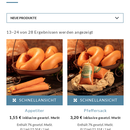
Nach
13–24 von 28 Ergebnissen werden angezeigt
Aktualität
sortiert
SCHNELLANSICHT
SCHNELLANSICHT
Appetiter
Pfeffersack
1,55
€
3,20
€
inklusive gesetzl. MwSt
inklusive gesetzl. MwSt
Enthält 7% gesetzl. MwSt.
Enthält 7% gesetzl. MwSt.
(0,1 kg) (
15,50
€
/ 1 kg)
(0,15 kg) (
21,33
€
/ 1 kg)