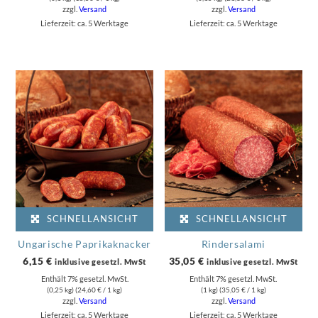
zzgl.
Versand
zzgl.
Versand
Lieferzeit: ca. 5 Werktage
Lieferzeit: ca. 5 Werktage
SCHNELLANSICHT
SCHNELLANSICHT
Ungarische Paprikaknacker
Rindersalami
6,15
€
35,05
€
inklusive gesetzl. MwSt
inklusive gesetzl. MwSt
Enthält 7% gesetzl. MwSt.
Enthält 7% gesetzl. MwSt.
(0,25 kg) (
24,60
€
/ 1 kg)
(1 kg) (
35,05
€
/ 1 kg)
zzgl.
Versand
zzgl.
Versand
Lieferzeit: ca. 5 Werktage
Lieferzeit: ca. 5 Werktage