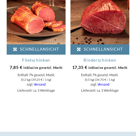
SCHNELLANSICHT
SCHNELLANSICHT
Filetschinken
Rinderschinken
7,85
€
17,35
€
inklusive gesetzl. MwSt
inklusive gesetzl. MwSt
Enthält 7% gesetzl. MwSt.
Enthält 7% gesetzl. MwSt.
(0,2 kg) (
39,25
€
/ 1 kg)
(0,5 kg) (
34,70
€
/ 1 kg)
zzgl.
Versand
zzgl.
Versand
Lieferzeit: ca. 5 Werktage
Lieferzeit: ca. 5 Werktage