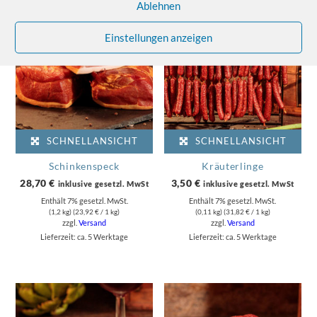
Ablehnen
Einstellungen anzeigen
SCHNELLANSICHT
SCHNELLANSICHT
Schinkenspeck
Kräuterlinge
28,70
€
3,50
€
inklusive gesetzl. MwSt
inklusive gesetzl. MwSt
Enthält 7% gesetzl. MwSt.
Enthält 7% gesetzl. MwSt.
(1,2 kg) (
23,92
€
/ 1 kg)
(0,11 kg) (
31,82
€
/ 1 kg)
zzgl.
Versand
zzgl.
Versand
Lieferzeit: ca. 5 Werktage
Lieferzeit: ca. 5 Werktage