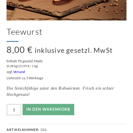
Teewurst
8,00
€
inklusive gesetzl. MwSt
Enthält 7% gesetzl. MwSt.
(0,38 kg) (
21,05
€
/ 1 kg)
zzgl.
Versand
Lieferzeit: ca. 5 Werktage
Die Streichfähige unter den Rohwürsten. Frisch ein echter
Hochgenuss!
Teewurst
IN DEN WARENKORB
Menge
ARTIKELNUMMER:
326