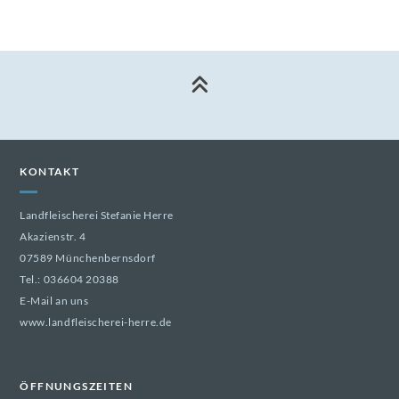
KONTAKT
Landfleischerei Stefanie Herre
Akazienstr. 4
07589 Münchenbernsdorf
Tel.:
036604 20388
E-Mail an uns
www.landfleischerei-herre.de
ÖFFNUNGSZEITEN