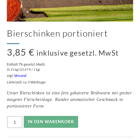
Bierschinken portioniert
3,85
€
inklusive gesetzl. MwSt
Enthält 7% gesetzl. MwSt.
(0,15 kg) (
25,67
€
/ 1 kg)
zzgl.
Versand
Lieferzeit: ca. 5 Werktage
Unser Bierschinken ist eine fein gekutterte Brühwurst mit grober
magerer Fleischeinlage. Runder aromatischer Geschmack in
portionierter Form.
Bierschinken
IN DEN WARENKORB
portioniert
Menge