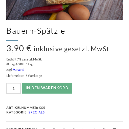
Bauern-Spätzle
3,90
€
inklusive gesetzl. MwSt
Enthält 7% gesetzl. MwSt.
(0,5 kg) (
7,80
€
/ 1 kg)
zzgl.
Versand
Lieferzeit: ca. 5 Werktage
Bauern-
IN DEN WARENKORB
Spätzle
Menge
ARTIKELNUMMER:
S05
KATEGORIE:
SPECIALS