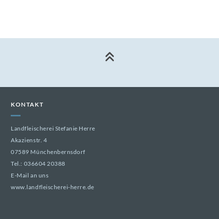
KONTAKT
Landfleischerei Stefanie Herre
Akazienstr. 4
07589 Münchenbernsdorf
Tel.:
036604 20388
E-Mail an uns
www.landfleischerei-herre.de