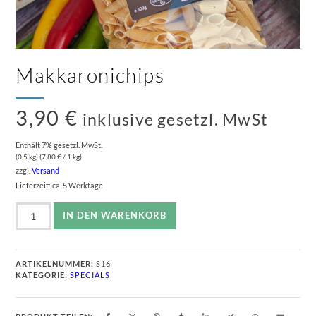
Makkaronichips
3,90
€
inklusive gesetzl. MwSt
Enthält 7% gesetzl. MwSt.
(0,5 kg) (
7,80
€
/ 1 kg)
zzgl.
Versand
Lieferzeit: ca. 5 Werktage
Makkaronichips
IN DEN WARENKORB
Menge
ARTIKELNUMMER:
S16
KATEGORIE:
SPECIALS