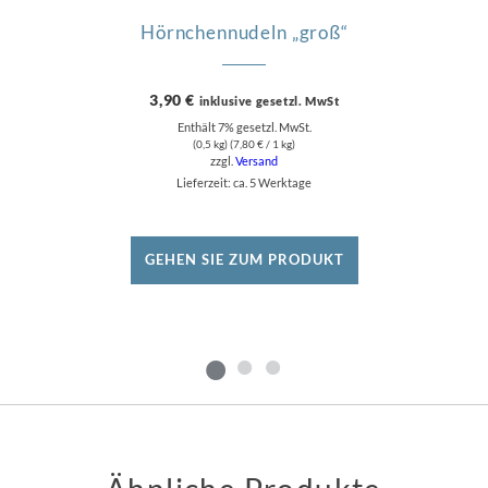
Hörnchennudeln „groß“
3,90
€
inklusive gesetzl. MwSt
Enthält 7% gesetzl. MwSt.
(0,5 kg) (
7,80
€
/ 1 kg)
zzgl.
Versand
Lieferzeit: ca. 5 Werktage
GEHEN SIE ZUM PRODUKT